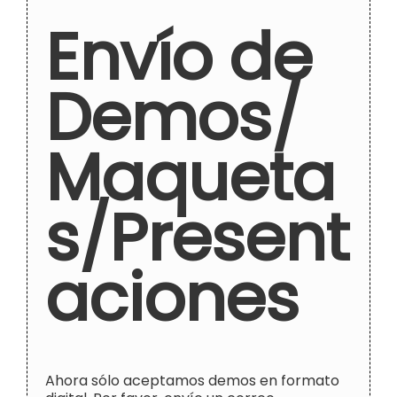
Envío de
Demos/
Maqueta
s/Present
aciones
Ahora sólo aceptamos demos en formato