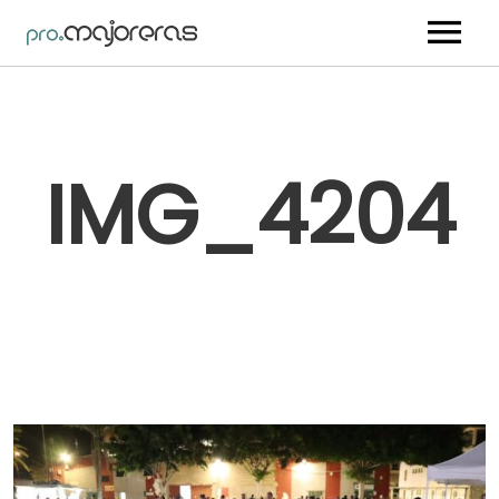
Nosotros
Artistas
IMG_4204
Trabajos
Vídeos
Blog
Contacto
Youtube